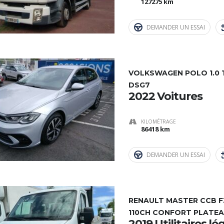
127275 km
DEMANDER UN ESSAI
VOLKSWAGEN POLO 1.0 TS
DSG7
2022 Voitures
KILOMÉTRAGE
86418 km
DEMANDER UN ESSAI
RENAULT MASTER CCB F3
110CH CONFORT PLATE
2019 Utilitaires lé