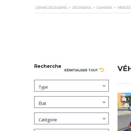
LEPARCOCCASIONS
>
OCCASIONS
>
CAMIONS
>
MERCED
Recherche
VÉ
RÉINITIALISER TOUT
Type
1
État
Catégorie