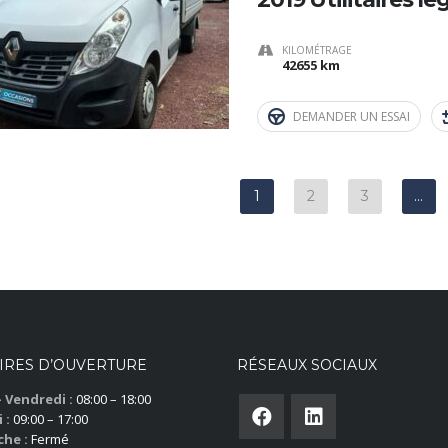
KILOMÉTRAGE
42655 km
DEMANDER UN ESSAI
1
2
3
…
IRES D’OUVERTURE
RÉSEAUX SOCIAUX
– Vendredi :
08:00 – 18:00
 :
09:00 – 17:00
he :
Fermé