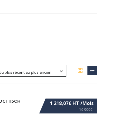
 du plus récent au plus ancien
DCI 115CH
1 218,07€ HT /Mois
16 900€