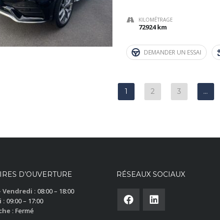
KILOMÉTRAGE
72924 km
DEMANDER UN ESSAI
1
2
3
…
IRES D’OUVERTURE
RÉSEAUX SOCIAUX
– Vendredi :
08:00 – 18:00
 :
09:00 – 17:00
he :
Fermé