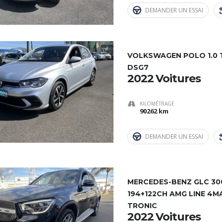
DEMANDER UN ESSAI
VOLKSWAGEN POLO 1.0 TS
DSG7
2022 Voitures
KILOMÉTRAGE
90262 km
DEMANDER UN ESSAI
MERCEDES-BENZ GLC 30
194+122CH AMG LINE 4M
TRONIC
2022 Voitures