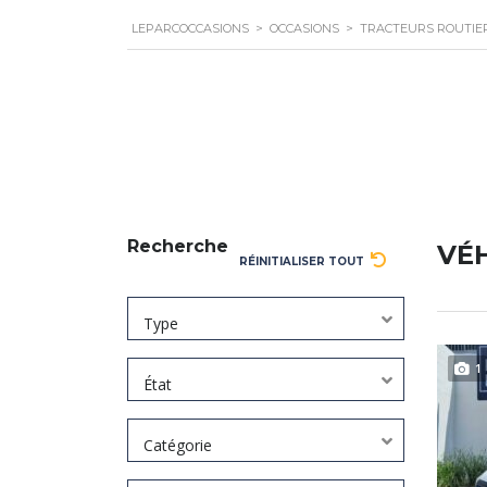
LEPARCOCCASIONS
>
OCCASIONS
>
TRACTEURS ROUTIE
Recherche
VÉ
RÉINITIALISER TOUT
Type
1
État
Catégorie