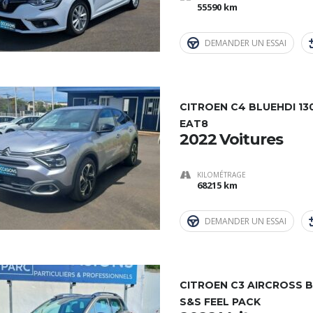
55590 km
DEMANDER UN ESSAI
CITROEN C4 BLUEHDI 13
EAT8
2022 Voitures
KILOMÉTRAGE
68215 km
DEMANDER UN ESSAI
CITROEN C3 AIRCROSS B
S&S FEEL PACK