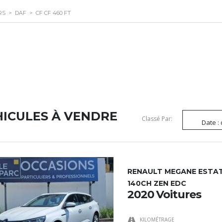
RS
>
DAF
>
CF CF 460 FT
HICULES À VENDRE
Classé Par:
Date :
RENAULT MEGANE ESTATE
140CH ZEN EDC
2020 Voitures
KILOMÉTRAGE