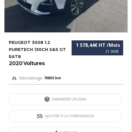
PEUGEOT 3008 1.2
1 578,44€ HT /Mois
PURETECH 130CH S&S GT
21 900€
EAT8
2020 Voitures
Kilométrage
76855 km
DEMANDER UN ESSAI
AJOUTER À LA COMPARAISON