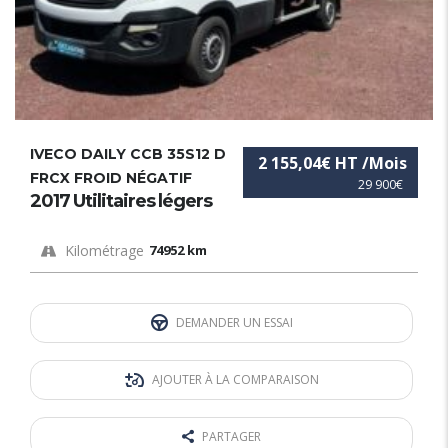
IVECO DAILY CCB 35S12 D
2 155,04€ HT /Mois
FRCX FROID NÉGATIF
29 900€
2017 Utilitaires légers
Kilométrage
74952 km
DEMANDER UN ESSAI
AJOUTER À LA COMPARAISON
PARTAGER