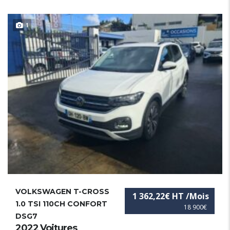
1
VOLKSWAGEN T-CROSS
1 362,22€ HT /Mois
1.0 TSI 110CH CONFORT
18 900€
DSG7
2022 Voitures