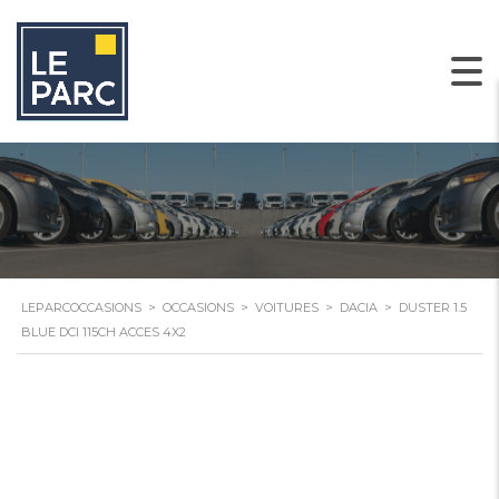
LEPARCOCCASIONS
>
OCCASIONS
>
VOITURES
>
DACIA
>
DUSTER 1.5
BLUE DCI 115CH ACCES 4X2