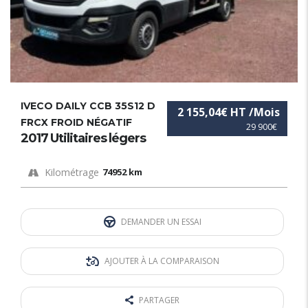
IVECO DAILY CCB 35S12 D
2 155,04€ HT /Mois
FRCX FROID NÉGATIF
29 900€
2017 Utilitaires légers
Kilométrage
74952 km
DEMANDER UN ESSAI
AJOUTER À LA COMPARAISON
PARTAGER