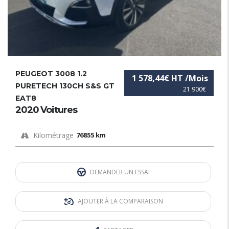
PEUGEOT 3008 1.2
1 578,44€ HT /Mois
PURETECH 130CH S&S GT
21 900€
EAT8
2020 Voitures
Kilométrage
76855 km
DEMANDER UN ESSAI
AJOUTER À LA COMPARAISON