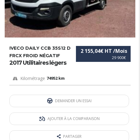
IVECO DAILY CCB 35S12 D
2 155,04€ HT /Mois
FRCX FROID NÉGATIF
29 900€
2017 Utilitaires légers
Kilométrage
74952 km
DEMANDER UN ESSAI
AJOUTER À LA COMPARAISON
PARTAGER