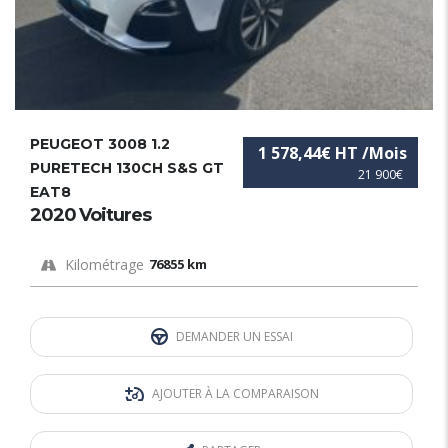
PEUGEOT 3008 1.2
1 578,44€ HT /Mois
PURETECH 130CH S&S GT
21 900€
EAT8
2020 Voitures
Kilométrage
76855 km
DEMANDER UN ESSAI
AJOUTER À LA COMPARAISON