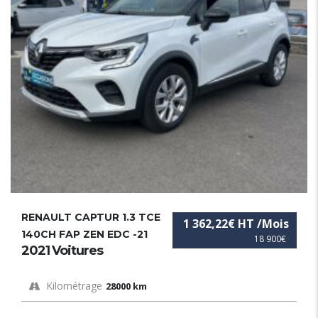
RENAULT CAPTUR 1.3 TCE
1 362,22€ HT /Mois
140CH FAP ZEN EDC -21
18 900€
2021 Voitures
Kilométrage
28000 km