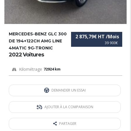
MERCEDES-BENZ GLC 300
2 875,79€ HT /Mois
DE 194+122CH AMG LINE
39 900€
4MATIC 9G-TRONIC
2022 Voitures
Kilométrage
72924 km
DEMANDER UN ESSAI
AJOUTER À LA COMPARAISON
PARTAGER