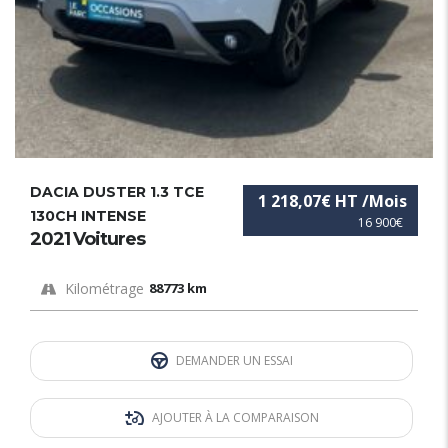
DACIA DUSTER 1.3 TCE
1 218,07€ HT /Mois
130CH INTENSE
16 900€
2021 Voitures
Kilométrage
88773 km
DEMANDER UN ESSAI
AJOUTER À LA COMPARAISON