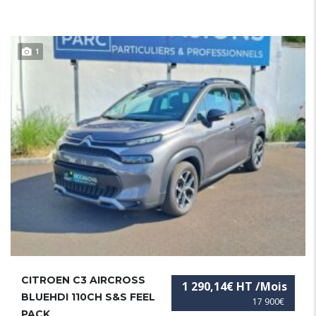
1
CITROEN C3 AIRCROSS
1 290,14€ HT /Mois
BLUEHDI 110CH S&S FEEL
17 900€
PACK