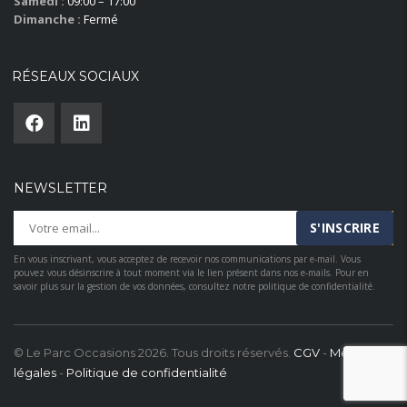
Samedi :
09:00 – 17:00
Dimanche :
Fermé
RÉSEAUX SOCIAUX
NEWSLETTER
En vous inscrivant, vous acceptez de recevoir nos communications par e-mail. Vous
pouvez vous désinscrire à tout moment via le lien présent dans nos e-mails. Pour en
savoir plus sur la gestion de vos données, consultez notre politique de confidentialité.
© Le Parc Occasions 2026. Tous droits réservés.
CGV
-
Mentions
légales
-
Politique de confidentialité