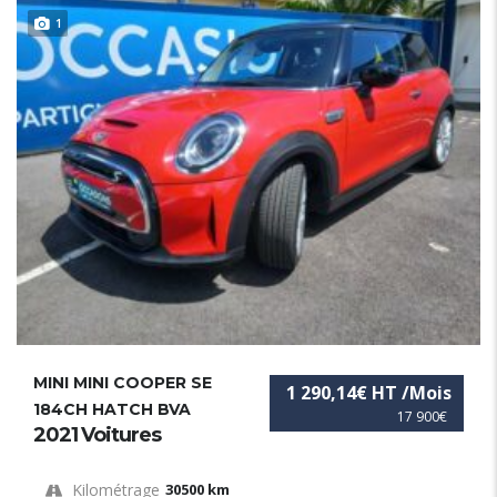
1
MINI MINI COOPER SE
1 290,14€ HT /Mois
184CH HATCH BVA
17 900€
2021 Voitures
Kilométrage
30500 km