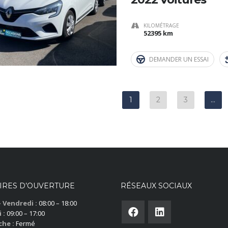
KILOMÉTRAGE
52395 km
DEMANDER UN ESSAI
1
2
3
…
IRES D’OUVERTURE
RÉSEAUX SOCIAUX
– Vendredi :
08:00 – 18:00
 :
09:00 – 17:00
he :
Fermé