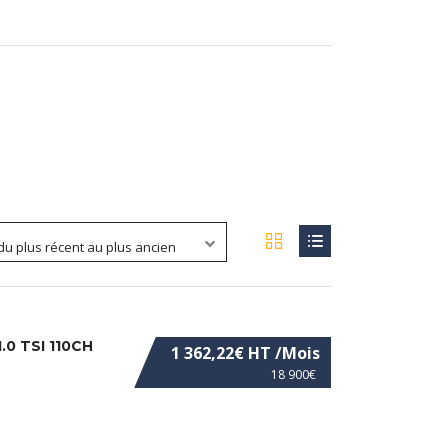
 du plus récent au plus ancien
0 TSI 110CH
1 362,22€ HT /Mois
18 900€