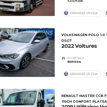
127275 km
DEMANDER UN ESSAI
VOLKSWAGEN POLO 1.0 TS
DSG7
2022 Voitures
KILOMÉTRAGE
86418 km
DEMANDER UN ESSAI
RENAULT MASTER CCB F3
110CH CONFORT PLATE
2019 Utilitaires lé