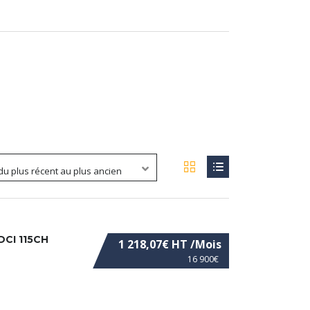
 du plus récent au plus ancien
DCI 115CH
1 218,07€ HT /Mois
16 900€