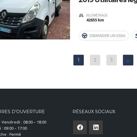
KILOMÉTRAGE
42655 km
DEMANDER UN ESSAI
1
2
3
…
IRES D’OUVERTURE
RÉSEAUX SOCIAUX
– Vendredi :
08:00 – 18:00
 :
09:00 – 17:00
he :
Fermé