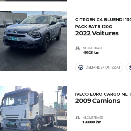
CITROEN C4 BLUEHDI 13
PACK EAT8 120G
2022 Voitures
KILOMÉTRAGE
49523 km
DEMANDER UN ESSAI
IVECO EURO CARGO ML 
2009 Camions
KILOMÉTRAGE
198900 km