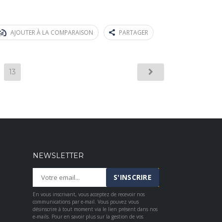
AJOUTER À LA COMPARAISON
PARTAGER
13
NEWSLETTER
En vous inscrivant, vous acceptez de recevoir nos
communications par e-mail. Vous pouvez vous
désinscrire à tout moment via le lien présent dans nos
e-mails. Pour en savoir plus sur la gestion de vos