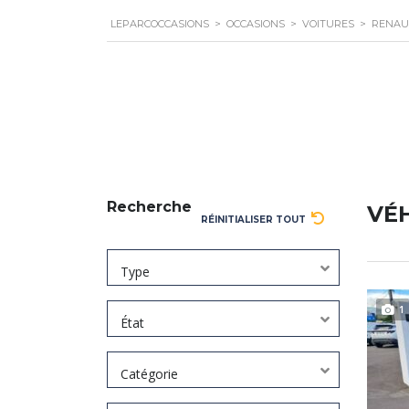
LEPARCOCCASIONS
>
OCCASIONS
>
VOITURES
>
RENAU
Recherche
VÉ
RÉINITIALISER TOUT
Type
1
État
Catégorie