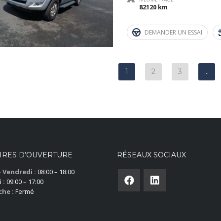
82120 km
DEMANDER UN ESSAI
1
2
3
…
IRES D’OUVERTURE
RÉSEAUX SOCIAUX
– Vendredi :
08:00 – 18:00
 :
09:00 – 17:00
he :
Fermé