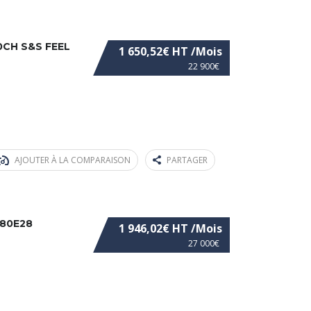
0CH S&S FEEL
1 650,52€ HT /Mois
22 900€
AJOUTER À LA COMPARAISON
PARTAGER
180E28
1 946,02€ HT /Mois
27 000€