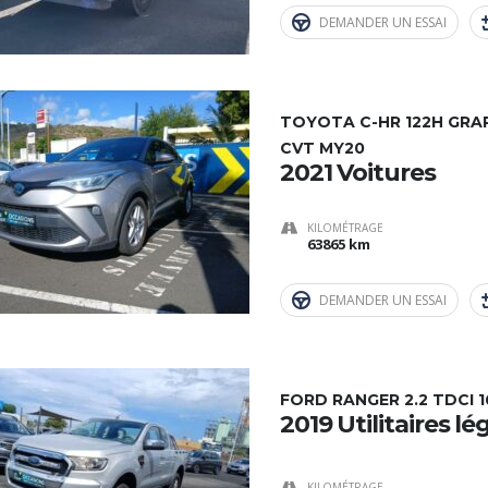
DEMANDER UN ESSAI
TOYOTA C-HR 122H GRAP
CVT MY20
2021 Voitures
KILOMÉTRAGE
63865 km
DEMANDER UN ESSAI
FORD RANGER 2.2 TDCI 
2019 Utilitaires lé
KILOMÉTRAGE