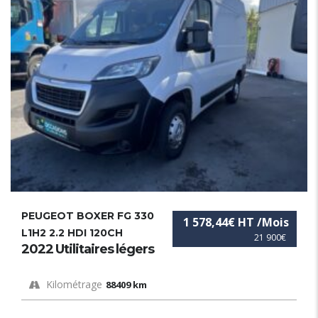
PEUGEOT BOXER FG 330
1 578,44€ HT /Mois
L1H2 2.2 HDI 120CH
21 900€
2022 Utilitaires légers
Kilométrage
88409 km