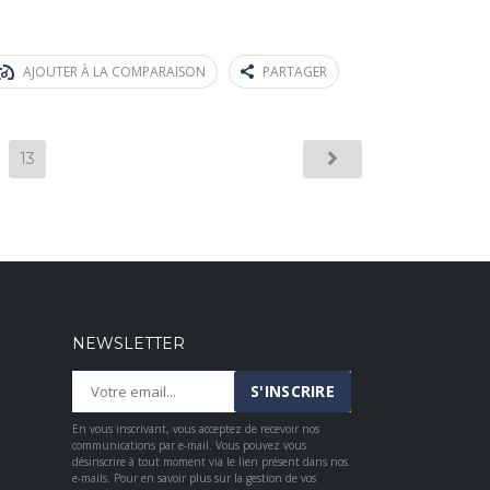
AJOUTER À LA COMPARAISON
PARTAGER
13
NEWSLETTER
En vous inscrivant, vous acceptez de recevoir nos
communications par e-mail. Vous pouvez vous
désinscrire à tout moment via le lien présent dans nos
e-mails. Pour en savoir plus sur la gestion de vos