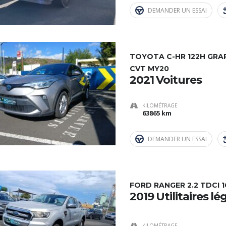
DEMANDER UN ESSAI
TOYOTA C-HR 122H GRAP
CVT MY20
2021 Voitures
KILOMÉTRAGE
63865 km
DEMANDER UN ESSAI
FORD RANGER 2.2 TDCI 
2019 Utilitaires lé
KILOMÉTRAGE