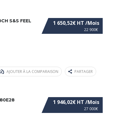
0CH S&S FEEL
1 650,52€ HT /Mois
22 900€
AJOUTER À LA COMPARAISON
PARTAGER
180E28
1 946,02€ HT /Mois
27 000€