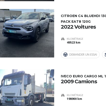
CITROEN C4 BLUEHDI 13
PACK EAT8 120G
2022 Voitures
KILOMÉTRAGE
49523 km
DEMANDER UN ESSAI
IVECO EURO CARGO ML 
2009 Camions
KILOMÉTRAGE
198900 km