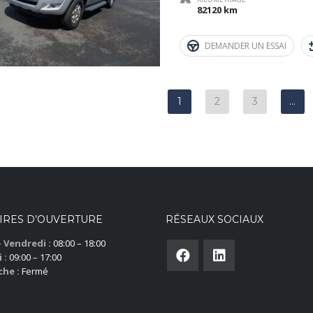
82120 km
DEMANDER UN ESSAI
1
2
3
…
IRES D’OUVERTURE
RÉSEAUX SOCIAUX
– Vendredi :
08:00 – 18:00
 :
09:00 – 17:00
he :
Fermé