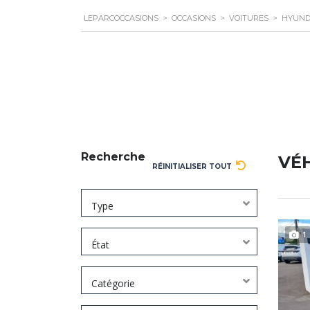
LEPARCOCCASIONS
>
OCCASIONS
>
VOITURES
>
HYUND
Recherche
VÉ
RÉINITIALISER TOUT
Type
1
État
Catégorie